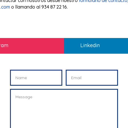
ontactar con nosotros desde nuestro
formulario de contacto
s.com
o llamando al 934 87 22 16.
gram
Linkedin