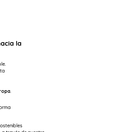
acia la
le.
sta
uropa
.
forma
ostenibles