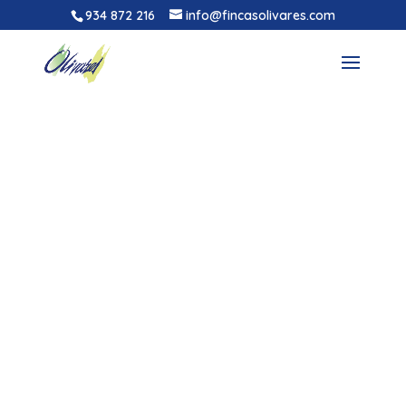
934 872 216
info@fincasolivares.com