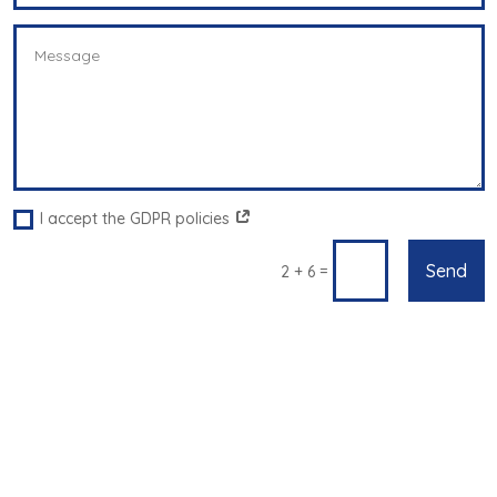
I accept the GDPR policies
Send
=
2 + 6