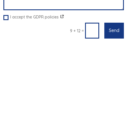
I accept the GDPR policies
Send
=
9 + 12