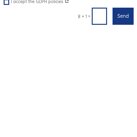
I accept the GDPR policies
Send
=
8 + 1