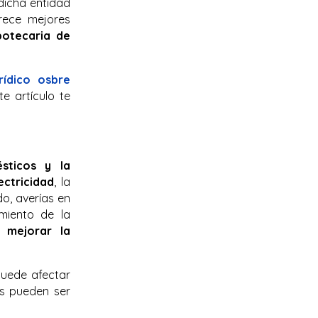
dicha entidad
frece mejores
potecaria de
rídico osbre
e artículo te
sticos y la
ectricidad
, la
o, averías en
imiento de la
mejorar la
puede afectar
os pueden ser