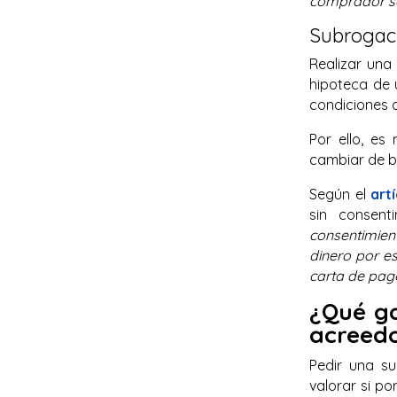
comprador se 
Subrogac
Realizar una
hipoteca de 
condiciones d
Por ello, e
cambiar de 
Según el
artí
sin consent
consentimien
dinero por es
carta de pag
¿Qué ga
acreed
Pedir una s
valorar si p