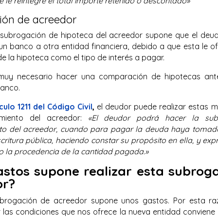
le reintegre el total importe retenido o descontado»
ión de acreedor
 subrogación de hipoteca del acreedor supone que el deu
un banco a otra entidad financiera, debido a que esta le o
e la hipoteca como el tipo de interés a pagar.
s muy necesario hacer una comparación de hipotecas ante
banco.
culo 1211 del Código Civil
,
el deudor puede realizar estas m
imiento del acreedor:
«El deudor podrá hacer la sub
to del acreedor, cuando para pagar la deuda haya tomad
critura pública, haciendo constar su propósito en ella, y ex
o la procedencia de la cantidad pagada.»
stos supone realizar esta subrog
or?
ubrogación de acreedor supone unos gastos. Por esta ra
or las condiciones que nos ofrece la nueva entidad conviene