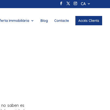
CA
ferta Immobiliària
Blog
Contacte
Accés Clients
s no saben es