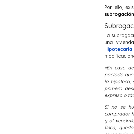
Por ello, ex
subrogación
Subrogac
La subrogac
una viviend
Hipotecaria
modificacione
«En caso de
pactado que 
la hipoteca,
primero desl
expreso o tác
Si no se hu
comprador hu
y al vencimi
finca, qued