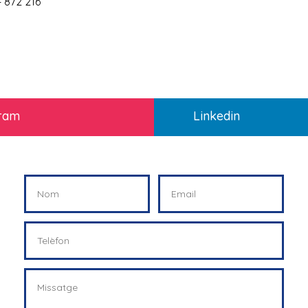
 872 216
gram
Linkedin