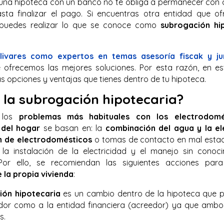
r una hipoteca con un banco no te obliga a permanecer con 
asta finalizar el pago. Si encuentras otra entidad que o
 puedes realizar lo que se conoce como
subrogación hi
ivares como expertos en temas asesoría fiscak y ju
e ofrecemos las mejores soluciones. Por esta razón, en est
s opciones y ventajas que tienes dentro de tu hipoteca.
 la subrogación hipotecaria?
 los
problemas más habituales con los electrodomé
d del hogar
se basan en: la
combinación del agua y la el
ón de electrodomésticos
o tomas de contacto en mal estad
la instalación de la electricidad y el manejo sin conoc
. Por ello, se recomiendan las siguientes acciones para
 la propia vivienda
:
ión hipotecaria
es un cambio dentro de la hipoteca que 
dor como a la entidad financiera (acreedor) ya que amb
s.