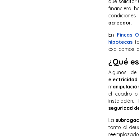
que solicita
financiera h
condiciones
acreedor
.
En
Fincas Ol
hipotecas
t
explicamos la
¿Qué es
Algunos de
electricida
m
anipulaci
el cuadro o 
instalación
seguridad de
La
subrogac
tanto al deu
reemplazado