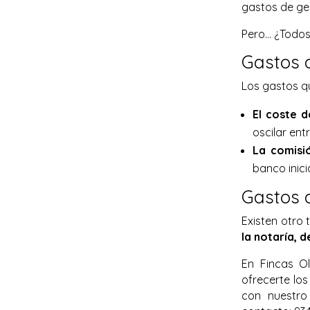
gastos de ge
Pero… ¿Todos
Gastos 
Los gastos q
El coste d
oscilar en
La comisi
banco inicia
Gastos 
Existen otro
la notaría, d
En Fincas O
ofrecerte los
con nuestro