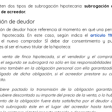
isten dos tipos de subrogación hipotecaria:
subrogación 
 de acreedor.
ión de deudor
ión de deudor hace referencia al momento en qué una pe
a hipotecada. En este caso, según indica el
artículo 1
el nuevo comprador SÍ debe dar consentimiento y pue
s al ser el nuevo titular de la hipoteca:
 venta de finca hipotecada, si el vendedor y el compra
el segundo se subrogará no sólo en las responsabilidades
 sino también en la obligación personal con ella garantizad
igado de dicha obligación, si el acreedor prestare su c
ito.
biere pactado la transmisión de la obligación garantiz
biere descontado su importe del precio de la venta, o lo hub
ento de la obligación fuere ésta satisfecha por el deudor 
ará subrogado éste en el lugar del acreedor hasta tant