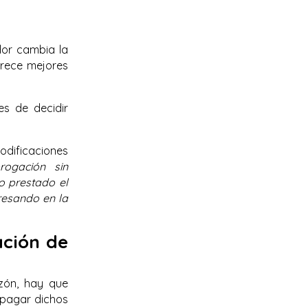
dor cambia la
frece mejores
s de decidir
odificaciones
rogación sin
o prestado el
presando en la
ación de
zón, hay que
 pagar dichos