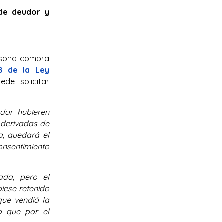
de deudor y
rsona compra
18 de la Ley
de solicitar
dor hubieren
 derivadas de
a, quedará el
onsentimiento
ada, pero el
iese retenido
que vendió la
o que por el