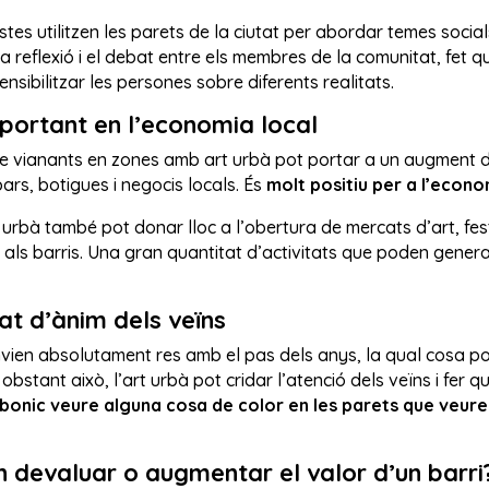
tes utilitzen les parets de la ciutat per abordar temes socials,
 reflexió i el debat entre els membres de la comunitat, fet 
ensibilitzar les persones sobre diferents realitats.
portant en l’economia local
de vianants en zones amb art urbà pot portar a un augment de l
ars, botigues i negocis locals. És
molt positiu per a l’econom
urbà també pot donar lloc a l’obertura de mercats d’art, festi
als barris. Una gran quantitat d’activitats que poden genera
tat d’ànim dels veïns
vien absolutament res amb el pas dels anys, la qual cosa pot 
 obstant això, l’art urbà pot cridar l’atenció dels veïns i fer 
bonic veure alguna cosa de color en les parets que veur
en devaluar o augmentar el valor d’un barri