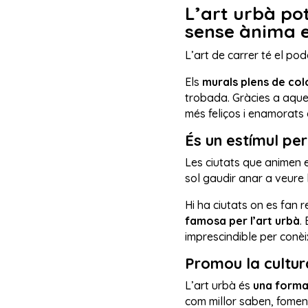
L’art urbà pot
sense ànima e
L’art de carrer té el po
Els
murals plens de col
trobada. Gràcies a aques
més feliços i enamorats 
És un estímul per
Les ciutats que animen e
sol gaudir anar a veure l
Hi ha ciutats on es fan 
famosa per l’art urbà
.
imprescindible per conèi
Promou la cultur
L’art urbà és
una forma 
com millor saben, fomenta