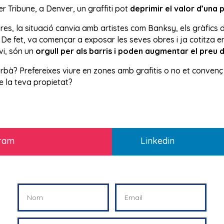
 Tribune, a Denver, un graffiti pot
deprimir el valor d’una 
es, la situació canvia amb artistes com Banksy, els gràfics 
 De fet, va començar a exposar les seves obres i ja cotitza e
i, són un
orgull per als barris i poden augmentar el preu 
rbà? Prefereixes viure en zones amb grafitis o no et convenç 
e la teva propietat?
gram
Linkedin