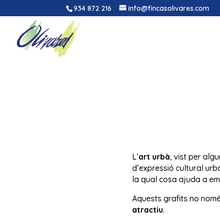
934 872 216
info@fincasolivares.com
L’
art urbà
, vist per al
d’expressió cultural urba
la qual cosa ajuda a em
Aquests grafits no només
atractiu
.