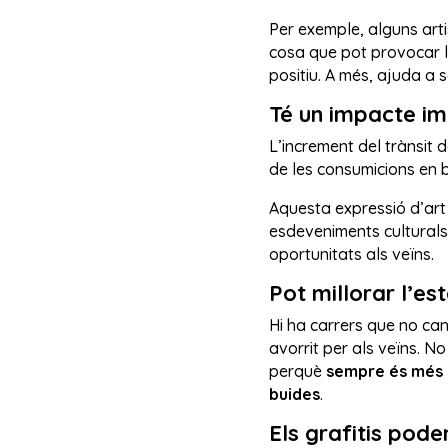
Per exemple, alguns artis
cosa que pot provocar la
positiu. A més, ajuda a s
Té un impacte im
L’increment del trànsit 
de les consumicions en b
Aquesta expressió d’art 
esdeveniments culturals 
oportunitats als veïns.
Pot millorar l’es
Hi ha carrers que no can
avorrit per als veïns. No
perquè
sempre és més 
buides
.
Els grafitis pod