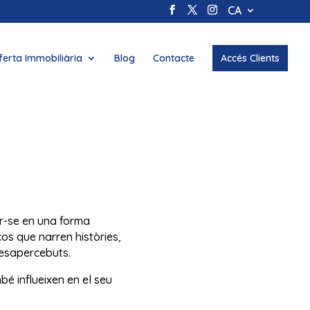
CA
ferta Immobiliària
Blog
Contacte
Accés Clients
ir-se en una forma
ços que narren històries,
desapercebuts.
é influeixen en el seu