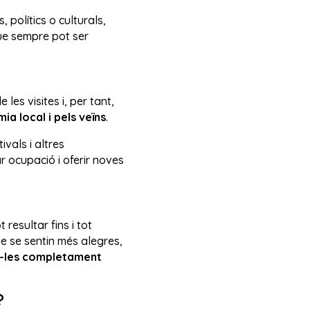
 polítics o culturals,
que sempre pot ser
es visites i, per tant,
ia local i pels veïns
.
vals i altres
r ocupació i oferir noves
resultar fins i tot
que se sentin més alegres,
e-les completament
?