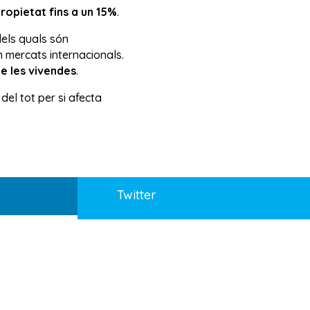
propietat fins a un 15%
.
dels quals són
n mercats internacionals.
de les vivendes
.
del tot per si afecta
Twitter