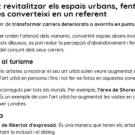
 revitalitzar els espais urbans, fen
s converteixi en un referent
der de
transformar carrers deteriorats o avorrits en punts
or
criden l’atenció dels vianants, convertint espais abans inv
ts dibuixos, es pot reduir la percepció d’abandonament i fer
del conjunt dels seus carrers.
 al turisme
ls artistes a mostrar el seu art urbà solen veure augmentat e
’art urbà en persona i fins i tot fer-se fotos en aquestes zone
recorreguts per tots els murals. Per exemple,
l’àrea de Shore
 És un exemple de com l’art urbà ha augmentat les visites en 
xer Londres.
a
de llibertat d’expressió
. És una manera que tenen els artis
nt la inclusió i el diàleg.