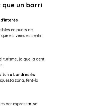
t que un barri
 d’interès
.
isibles en punts de
 que els veïns es sentin
l turisme, ja que la gent
s.
ditch a Londres és
aquesta zona, fent-la
tes per expressar-se