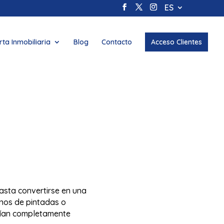
ES
rta Inmobiliaria
Blog
Contacto
Acceso Clientes
asta convertirse en una
enos de pintadas o
arían completamente