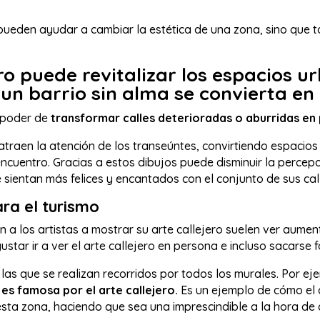
pueden ayudar a cambiar la estética de una zona, sino que t
ero puede revitalizar los espacios u
un barrio sin alma se convierta en
l poder de
transformar calles deterioradas o aburridas en 
atraen la atención de los transeúntes, convirtiendo espacios
 encuentro. Gracias a estos dibujos puede disminuir la perce
e sientan más felices y encantados con el conjunto de sus ca
ara el turismo
 a los artistas a mostrar su arte callejero suelen ver aumen
gustar ir a ver el arte callejero en persona e incluso sacarse
las que se realizan recorridos por todos los murales. Por ej
es famosa por el arte callejero.
Es un ejemplo de cómo el a
 esta zona, haciendo que sea una imprescindible a la hora de