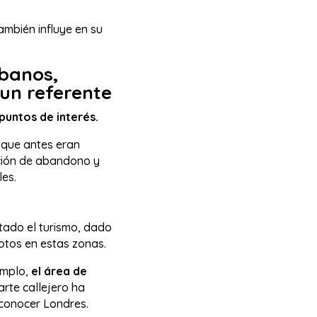
ambién influye en su
rbanos,
 un referente
puntos de interés.
 que antes eran
pción de abandono y
lles.
tado el turismo, dado
 fotos en estas zonas.
emplo,
el área de
rte callejero ha
 conocer Londres.