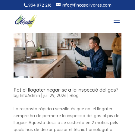
934 872 216
info@fincasolivares.com
Pot el llogater negar-se a la inspecció del gas?
by
InfoAdmin
|
jul. 29, 2026
|
Blog
La resposta ràpida i senzilla és que no: el llogater
sempre ha de permetre la inspecció del gas al pis de
lloguer. Aquesta decisió se sustenta en 2 motius pels
quals has de deixar passar el tècnic homologat a