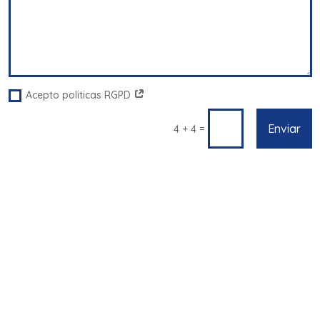
Acepto politicas RGPD
Enviar
=
4 + 4