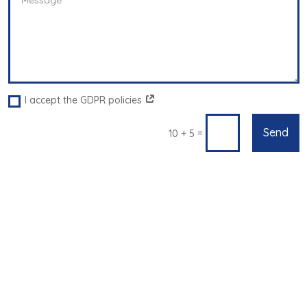
I accept the GDPR policies
Send
=
10 + 5