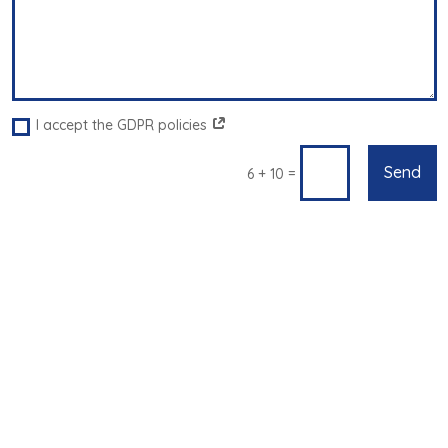
I accept the GDPR policies
Send
=
6 + 10