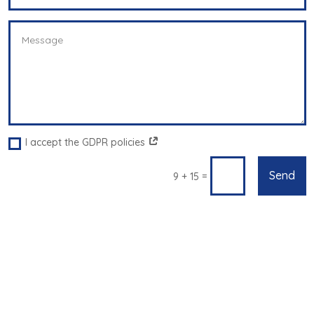
I accept the GDPR policies
Send
=
9 + 15