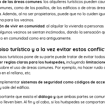
 de las áreas comunes
: los alquileres turísticos pueden c
omunes, como de los pasillos, de los edificios o de otras á
na. Además, al no ser propietarios, puede que no lo cuiden igu
a para los vecinos.
ón de vivir en comunidad
: al alquilar la vivienda a personas
lgunos vecinos se sientan incómodos, dando la sensación qu
nto en comunidad como era antiguamente.
so turístico y a la vez evitar estos confli
 pisos turísticos pone de su parte puede tratar de evitar todos
r reglas claras para los huéspedes,
incluyendo
limitacion
sobre el uso de áreas comunes. Por ejemplo, no hacer ruido 
 en el rellano, etc.
implementar
sistemas de seguridad como códigos de acc
 sale del edificio.
portante que exista el
diálogo y
que ambas partes se comuni
o lleven bien. Al fin y al cabo, si los huéspedes se comport