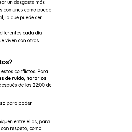
ausar un desgaste más
reas comunes como puede
al, lo que puede ser
 diferentes cada día
e viven con otros
ctos?
 estos conflictos. Para
es de ruido, horarios
después de las 22:00 de
eso
para poder
quen entre ellas, para
an con respeto, como