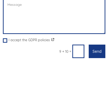
I accept the GDPR policies
Send
=
9 + 10