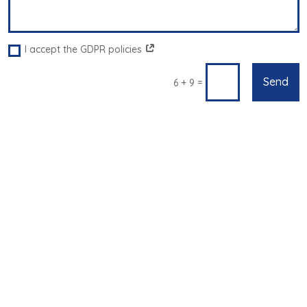
I accept the GDPR policies
Send
=
6 + 9