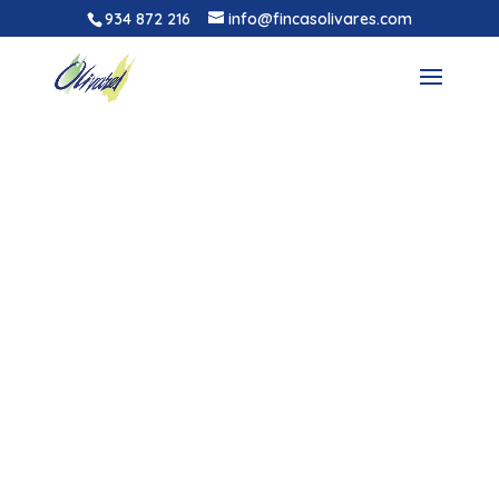
934 872 216
info@fincasolivares.com