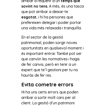
arribar a requerir d’un
temps que
sovint no tens
. A més, és una tasca
que pot arribar a deixar-te
esgotat
, i hi ha persones que
prefereixen delegar i poder portar
una vida més relaxada i tranquil·la.
En el sector de la gestió
patrimonial, poden sorgir noves
oportunitats en qualsevol moment i
és important entrar. També pot ser
que canviïn les normatives i hagis
de fer canvis, però en tenir a un
expert que te’l gestioni per tu no
hauràs de fer res.
Evita cometre errors
Hi ha uns certs errors que poden
arribar a sortir molt cars per al
client. La gestió d’un patrimoni