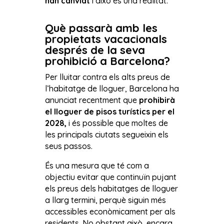
han canviat
i això és una realitat.
Què passarà amb les
propietats vacacionals
després de la seva
prohibició a Barcelona?
Per lluitar contra els alts preus de
l’habitatge de lloguer, Barcelona ha
anunciat recentment que
prohibirà
el lloguer de pisos turístics per el
2028,
i és possible que moltes de
les principals ciutats segueixin els
seus passos.
És una mesura que té com a
objectiu evitar que continuïn pujant
els preus dels habitatges de lloguer
a llarg termini, perquè siguin més
accessibles econòmicament per als
residents. No obstant això, encara