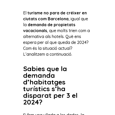
El
turisme no para de créixer en
ciutats com Barcelona
, igual que
la
demanda de propietats
vacacionals
, que molts trien com a
alternativa als hotels. Què ens
espera per al que queda de 2024?
Com és la situació actual?
L’analitzem a continuació.
Sabies que la
demanda
d’habitatges
turístics s’ha
disparat per 3 el
2024?
Si fem una ullada a les dades, la