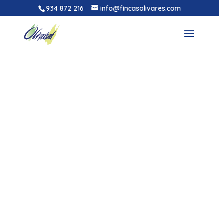
934 872 216
info@fincasolivares.com