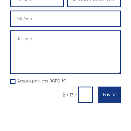
Acepto politicas RGPD
Enviar
=
2 + 13