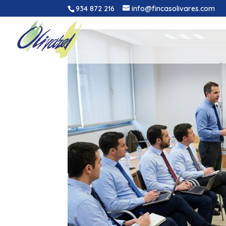
934 872 216
info@fincasolivares.com