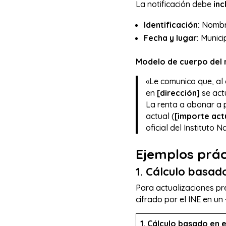
La notificación debe
inc
Identificación:
Nombre,
Fecha y lugar:
Municip
Modelo de cuerpo del 
«Le comunico que, al 
en
[dirección]
se act
La renta a abonar a 
actual (
[importe act
oficial del Instituto N
Ejemplos práct
1. Cálculo basad
Para actualizaciones pr
cifrado por el INE en un
1. Cálculo basado en e