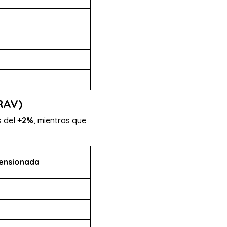
IRAV)
s del
+2%
, mientras que
ensionada