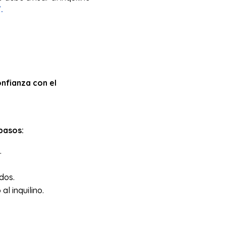
.
nfianza con el
pasos:
.
dos.
l inquilino.