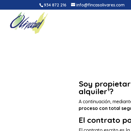
934 872 216
info@fincasolivares.com
Soy propietar
alquiler¹?
A continuación, mediant
proceso con total segu
El contrato po
El contrato escrito es la