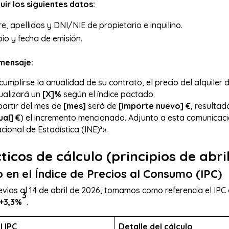
luir los siguientes datos:
 apellidos y DNI/NIE de propietario e inquilino.
io y fecha de emisión.
mensaje:
cumplirse la anualidad de su contrato, el precio del alquiler
ualizará un
[X]%
según el índice pactado.
partir del mes de
[mes]
será de
[importe nuevo] €
, resultad
ual] €
) el incremento mencionado. Adjunto a esta comunicac
acional de Estadística (INE)²».
icos de cálculo (principios de abri
o en el Índice de Precios al Consumo (IPC)
evias al 14 de abril de 2026, tomamos como referencia el IP
3
+3,3%
.
l IPC
Detalle del cálculo