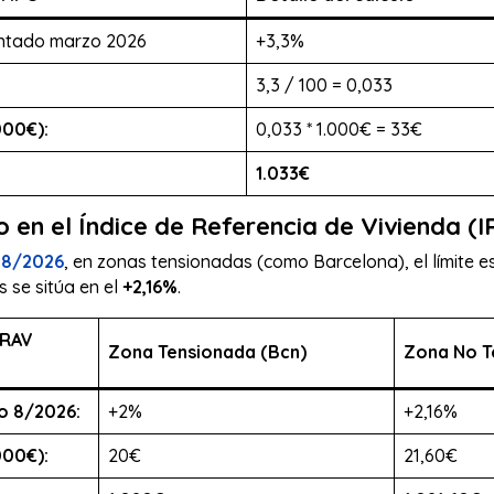
ntado marzo 2026
+3,3%
3,3 / 100 = 0,033
000€):
0,033 * 1.000€ = 33€
1.033€
o en el Índice de Referencia de Vivienda (
 8/2026
, en zonas tensionadas (como Barcelona), el límite e
 se sitúa en el
+2,16%
.
IRAV
Zona Tensionada (Bcn)
Zona No T
o 8/2026:
+2%
+2,16%
000€):
20€
21,60€