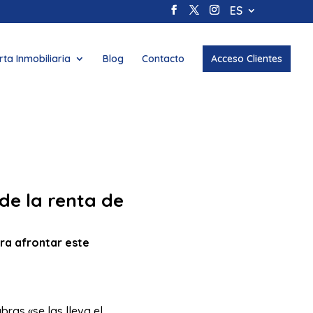
ES
rta Inmobiliaria
Blog
Contacto
Acceso Clientes
de la renta de
ra afrontar este
bras «se las lleva el