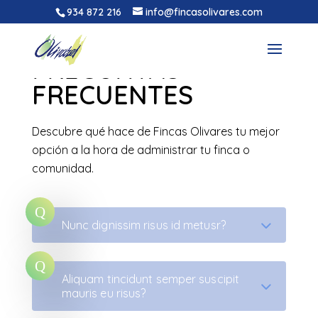
934 872 216
info@fincasolivares.com
PREGUNTAS
FRECUENTES
Descubre qué hace de Fincas Olivares tu mejor
opción a la hora de administrar tu finca o
comunidad.
Nunc dignissim risus id metusr?
Aliquam tincidunt semper suscipit
mauris eu risus?