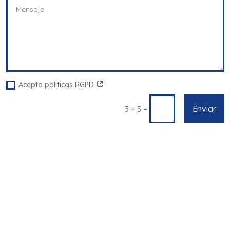
Acepto politicas RGPD
Enviar
=
3 + 5