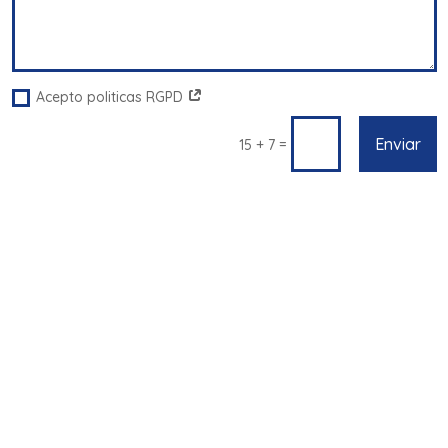
Acepto politicas RGPD
Enviar
=
15 + 7