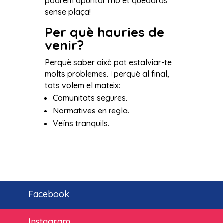
podrem apuntar i no et quedaràs
sense plaça!
Per què hauries de
venir?
Perquè saber això pot estalviar-te
molts problemes. I perquè al final,
tots volem el mateix:
Comunitats segures.
Normatives en regla.
Veïns tranquils.
Facebook
Instagram