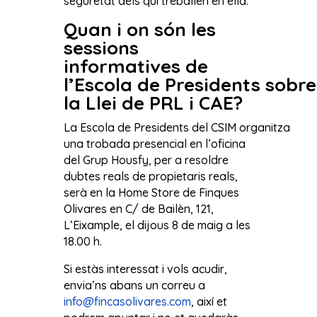
seguretat dels qui treballen en ella.
Quan i on són les
sessions
informatives de
l’Escola de Presidents sobre
la Llei de PRL i CAE?
La Escola de Presidents del CSIM organitza
una trobada presencial en l’oficina
del Grup Housfy, per a resoldre
dubtes reals de propietaris reals,
serà en la Home Store de Finques
Olivares en C/ de Bailèn, 121,
L’Eixample, el dijous 8 de maig a les
18.00 h.
Si estàs interessat i vols acudir,
envia’ns abans un correu a
info@fincasolivares.com
, així et