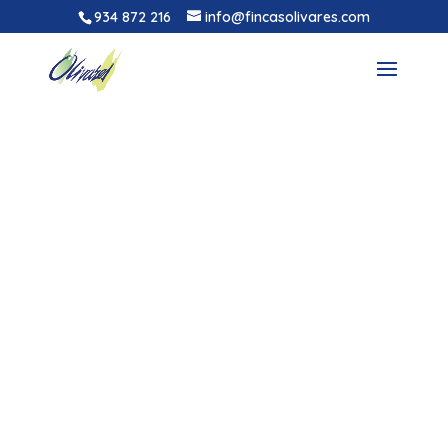
934 872 216
info@fincasolivares.com