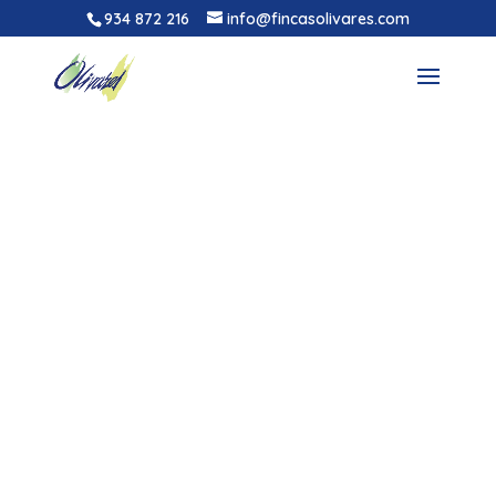
934 872 216
info@fincasolivares.com